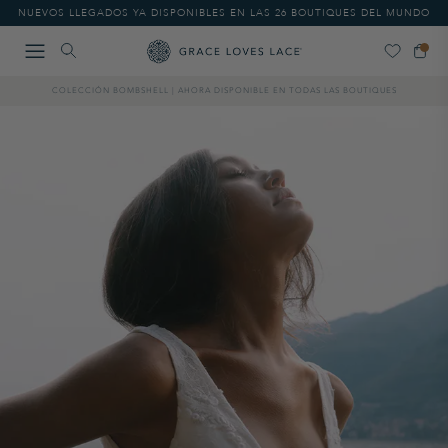
Please
NUEVOS LLEGADOS YA DISPONIBLES EN LAS 26 BOUTIQUES DEL MUNDO
note:
This
website
includes
COLECCIÓN BOMBSHELL | AHORA DISPONIBLE EN TODAS LAS BOUTIQUES
an
accessibility
system.