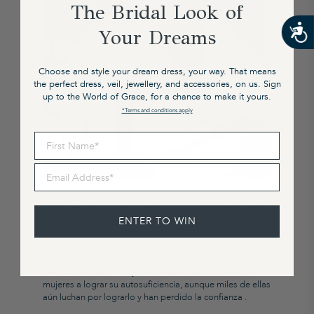
The Bridal Look of
Your Dreams
Choose and style your dream dress, your way. That means
the perfect dress, veil, jewellery, and accessories, on us. Sign
up to the World of Grace, for a chance to make it yours.
*Terms and conditions apply
First Name
Email Address
$50 = proporciona recursos y capacitación para
ENTER TO WIN
ayudar a una mujer a prepararse para su primera
entrevista de trabajo
Dress for Success ha ayudado a más de un millón de
mujeres a lograr su autosuficiencia, aunque
miles de ellas
aún luchan por lograrlo y han perdido la confianza
.