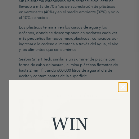
Sin
un sistema establecido para cerrar el ciclo, esto ha
llevado a más de 70 años de acumulación de plásticos
en vertederos (40%) y en el medio ambiente (32%), y solo
el 10% se recicla
.
Los plásticos
terminan en los cursos de agua y los
océanos, donde se descomponen en pedazos cada vez
más pequeños llamados microplásticos
, conocidos por
ingresar a la cadena alimentaria a través del agua, el aire
y los alimentos que consumimos
.
Seabin Smart Tech,
similar a
un
skimmer de piscina con
forma de cubo
de basura
, elimina plásticos flotantes de
hasta
2 mm, filtrando 600.000 litros de agua al día de
aceite y contaminantes de la superficie
.
VESTIRSE PARA EL ÉXITO
WIN