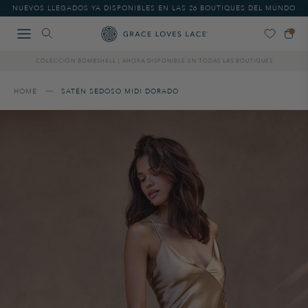
Please
NUEVOS LLEGADOS YA DISPONIBLES EN LAS 26 BOUTIQUES DEL MUNDO
note:
This
website
includes
COLECCIÓN BOMBSHELL | AHORA DISPONIBLE EN TODAS LAS BOUTIQUES
an
accessibility
system.
HOME
SATÉN SEDOSO MIDI DORADO