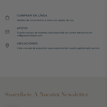
COMPRAR EN LÍNEA
Vestidos de novia hechos a mano con tejidos de lujo.
APOYO
Nuestro equipo de expertos está disponible por correo electrónico en
cx@graceloveslace.com
UBICACIONES
Visite una sala de exposición para experimentar nuestro galardonado servicio.
Suscríbete A Nuestra Newsletter
Suscríbete