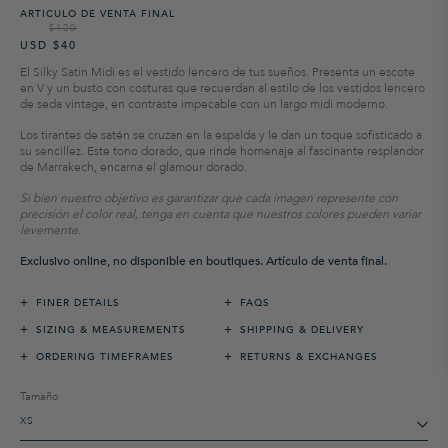
ARTICULO DE VENTA FINAL
$120
Precio
Precio
USD $40
habitual
de
venta
El Silky Satin Midi es el vestido lencero de tus sueños. Presenta un escote
en V y un busto con costuras que recuerdan al estilo de los vestidos lencero
de seda vintage, en contraste impecable con un largo midi moderno.
Los tirantes de satén se cruzan en la espalda y le dan un toque sofisticado a
su sencillez. Este tono dorado, que rinde homenaje al fascinante resplandor
de Marrakech, encarna el glamour dorado.
Si bien nuestro objetivo es garantizar que cada imagen represente con
precisión el color real, tenga en cuenta que nuestros colores pueden variar
levemente.
Exclusivo online, no disponible en boutiques. Artículo de venta final.
+
+
FINER DETAILS
FAQS
+
+
SIZING & MEASUREMENTS
SHIPPING & DELIVERY
+
+
ORDERING TIMEFRAMES
RETURNS & EXCHANGES
Tamaño