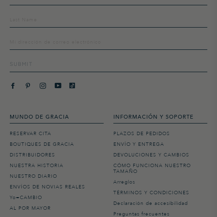
a
nuestra
lista
de
distribución
SUBMIT
MUNDO DE GRACIA
INFORMACIÓN Y SOPORTE
RESERVAR CITA
PLAZOS DE PEDIDOS
BOUTIQUES DE GRACIA
ENVÍO Y ENTREGA
DISTRIBUIDORES
DEVOLUCIONES Y CAMBIOS
NUESTRA HISTORIA
CÓMO FUNCIONA NUESTRO
TAMAÑO
NUESTRO DIARIO
Arreglos
ENVÍOS DE NOVIAS REALES
TÉRMINOS Y CONDICIONES
Yo=CAMBIO
Declaración de accesibilidad
AL POR MAYOR
Preguntas frecuentes