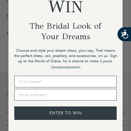
WIN
Vestidos de novia hechos a mano con tejidos de lujo.
APOYO
Nuestro equipo de expertos está disponible por correo electrónico en
cx@graceloveslace.com
The Bridal Look of
UBICACIONES
Your Dreams
Visite una sala de exposición para experimentar nuestro galardonado servicio.
Choose and style your dream dress, your way. That means
the perfect dress, veil, jewellery, and accessories, on us. Sign
up to the World of Grace, for a chance to make it yours.
*Terms and conditions apply
First Name
Email Address
Suscríbete A Nuestra Newsletter
Suscríbete
a
ENTER TO WIN
nuestra
lista
de