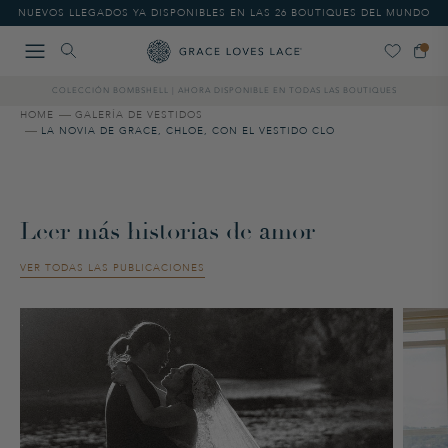
Please
NUEVOS LLEGADOS YA DISPONIBLES EN LAS 26 BOUTIQUES DEL MUNDO
note:
This
website
includes
COLECCIÓN BOMBSHELL | AHORA DISPONIBLE EN TODAS LAS BOUTIQUES
an
accessibility
HOME
GALERÍA DE VESTIDOS
LA NOVIA DE GRACE, CHLOE, CON EL VESTIDO CLO
system.
Leer más historias de amor
VER TODAS LAS PUBLICACIONES