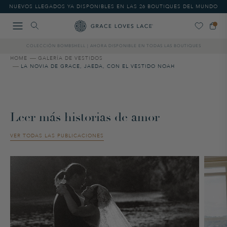
Please
NUEVOS LLEGADOS YA DISPONIBLES EN LAS 26 BOUTIQUES DEL MUNDO
note:
This
website
includes
COLECCIÓN BOMBSHELL | AHORA DISPONIBLE EN TODAS LAS BOUTIQUES
an
accessibility
HOME
GALERÍA DE VESTIDOS
LA NOVIA DE GRACE, JAEDA, CON EL VESTIDO NOAH
system.
Leer más historias de amor
VER TODAS LAS PUBLICACIONES