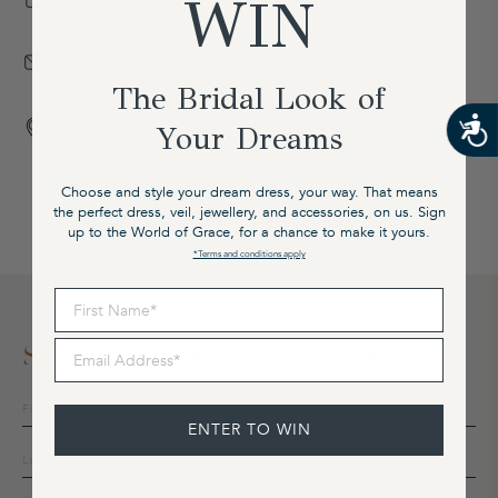
WIN
Vestidos de novia hechos a mano con tejidos de lujo.
APOYO
Nuestro equipo de expertos está disponible por correo electrónico en
cx@graceloveslace.com
The Bridal Look of
UBICACIONES
Your Dreams
Visite una sala de exposición para experimentar nuestro galardonado servicio.
Choose and style your dream dress, your way. That means
the perfect dress, veil, jewellery, and accessories, on us. Sign
up to the World of Grace, for a chance to make it yours.
*Terms and conditions apply
First Name
Email Address
Suscríbete A Nuestra Newsletter
Suscríbete
a
ENTER TO WIN
nuestra
lista
de